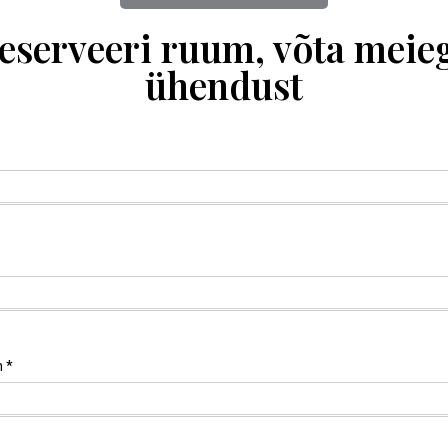
eserveeri ruum, võta meie
ühendust
n
*